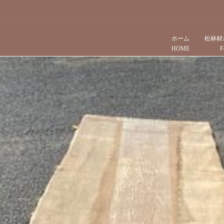
ホーム
松林材
HOME
F